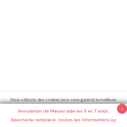
Nous utilisons des cookies pour vous garantir la meilleure
expérience sur notre site.
Annulation de Masacrade les 5 et 7 août.
Espace Pro
Crédits
Mentions légales
Plus d'informations
Spectacle remplacé. toutes les informations
Compris
Ne pas me pister
ici