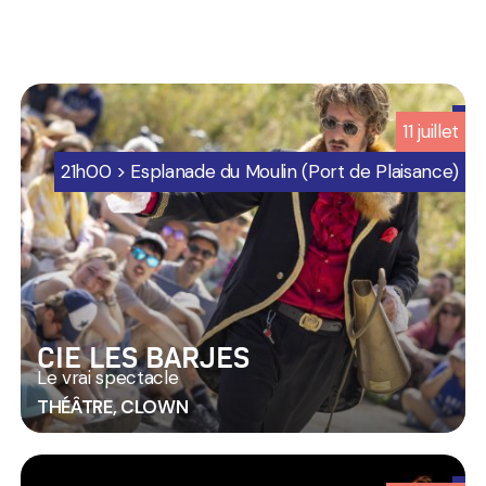
6
11
juillet
-
Programmation
21h00 > Esplanade du Moulin (Port de Plaisance)
Jard
sur
mer
CIE LES BARJES
Le vrai spectacle
THÉÂTRE, CLOWN