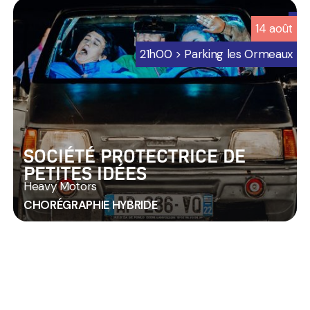
6
14
août
-
Programmation
21h00 > Parking les Ormeaux
Jard
sur
mer
SOCIÉTÉ PROTECTRICE DE
PETITES IDÉES
Heavy Motors
CHORÉGRAPHIE HYBRIDE