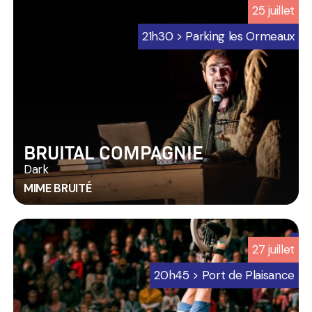
25
juillet
21h30 > Parking les Ormeaux
BRUITAL COMPAGNIE
Dark
MIME BRUITÉ
6
27
juillet
-
Programmation
20h45 > Port de Plaisance
Jard