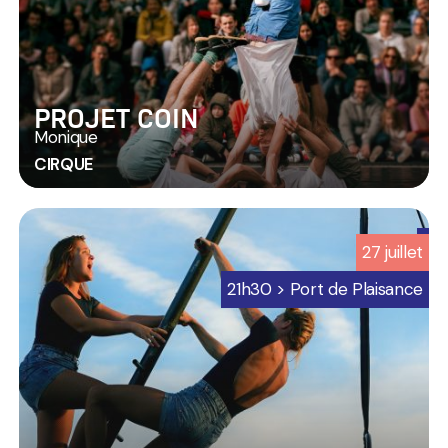
sur
mer
PROJET COIN
Monique
CIRQUE
6
27
juillet
-
Programmation
21h30 > Port de Plaisance
Jard
sur
mer