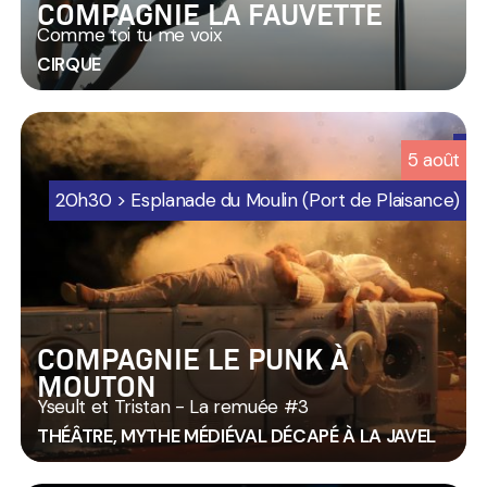
COMPAGNIE LA FAUVETTE
Comme toi tu me voix
CIRQUE
6
5
août
-
Programmation
20h30 > Esplanade du Moulin (Port de Plaisance)
Jard
sur
mer
COMPAGNIE LE PUNK À
MOUTON
Yseult et Tristan - La remuée #3
THÉÂTRE, MYTHE MÉDIÉVAL DÉCAPÉ À LA JAVEL