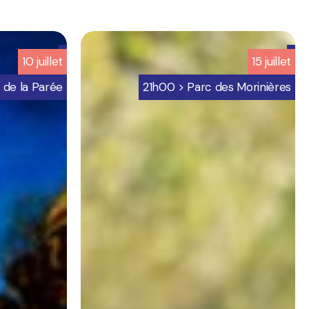
6
10
juillet
15
juillet
-
Programmation
 de la Parée
21h00 > Parc des Morinières
bretignolles
sur
mer