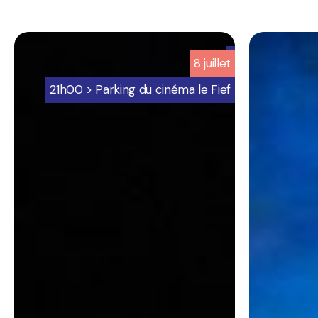
6
6
8
juillet
-
-
Programmation
Programmat
21h00 > Parking du cinéma le Fief
bretignolles
bretignolles
sur
sur
mer
mer