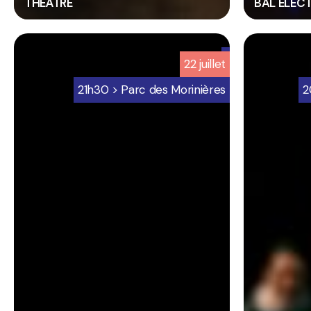
THÉÂTRE
BAL ELEC
6
6
22
juillet
-
-
Programmation
Programmat
21h30 > Parc des Morinières
2
bretignolles
bretignolles
sur
sur
mer
mer