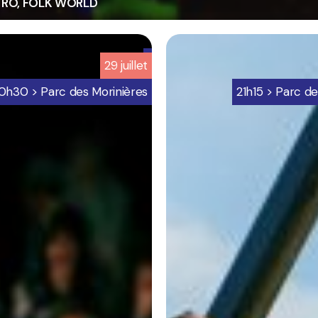
TRO, FOLK WORLD
6
29
juillet
-
ion
Programmation
0h30 > Parc des Morinières
21h15 > Parc de
bretignolles
sur
mer