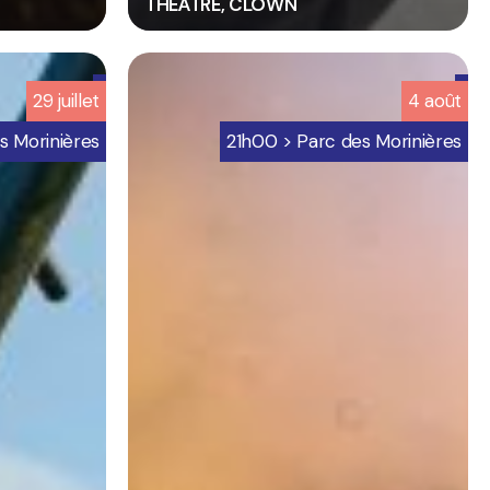
THÉÂTRE, CLOWN
6
29
juillet
4
août
-
Programmation
s Morinières
21h00 > Parc des Morinières
bretignolles
sur
mer