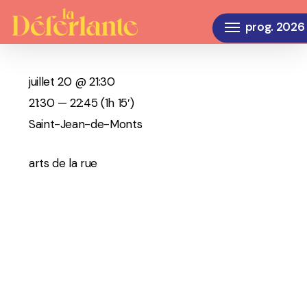
Skip
Menu
to
main
content
juillet 20 @ 21:30
21:30 — 22:45
(1h 15′)
Saint-Jean-de-Monts
arts de la rue