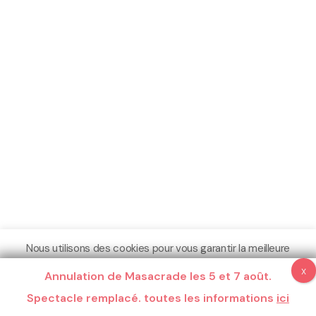
Nous utilisons des cookies pour vous garantir la meilleure
expérience sur notre site.
Annulation de Masacrade les 5 et 7 août.
Espace Pro
Crédits
Mentions légales
Plus d'informations
Spectacle remplacé. toutes les informations
Compris
Ne pas me pister
ici