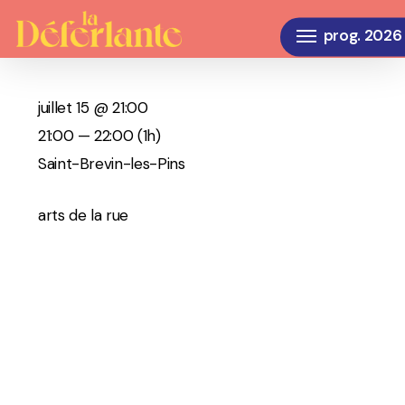
Skip
Menu
to
main
content
juillet 15 @ 21:00
21:00 — 22:00
(1h)
Saint-Brevin-les-Pins
arts de la rue