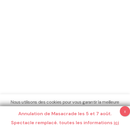
Nous utilisons des cookies pour vous garantir la meilleure
expérience sur notre site.
Annulation de Masacrade les 5 et 7 août.
Espace Pro
Crédits
Mentions légales
Plus d'informations
Spectacle remplacé. toutes les informations
Compris
Ne pas me pister
ici