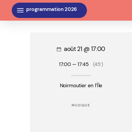
Skip
Menu
to
main
content
août 21 @ 17:00
17:00 — 17:45
(45′)
Noirmoutier en l’Île
MUSIQUE