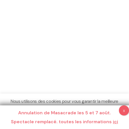
Nous utilisons des cookies pour vous garantir la meilleure
expérience sur notre site.
Annulation de Masacrade les 5 et 7 août.
Espace Pro
Crédits
Mentions légales
Plus d'informations
Spectacle remplacé. toutes les informations
Compris
Ne pas me pister
ici