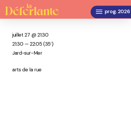
Skip
Menu
to
main
content
juillet 27 @ 21:30
21:30 — 22:05
(35′)
Jard-sur-Mer
arts de la rue