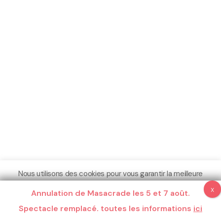
Nous utilisons des cookies pour vous garantir la meilleure
expérience sur notre site.
Annulation de Masacrade les 5 et 7 août.
Espace Pro
Crédits
Mentions légales
Plus d'informations
Spectacle remplacé. toutes les informations
Compris
Ne pas me pister
ici