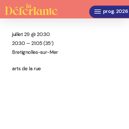
Skip
Menu
to
main
content
juillet 29 @ 20:30
20:30 — 21:05
(35′)
Bretignolles-sur-Mer
arts de la rue