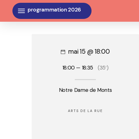
Skip
Menu
to
main
content
mai 15 @ 18:00
18:00 — 18:35
(35′)
Notre Dame de Monts
ARTS DE LA RUE