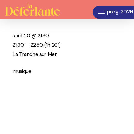
Skip
Menu
to
main
content
août 20 @ 21:30
21:30 — 22:50
(1h 20′)
La Tranche sur Mer
musique