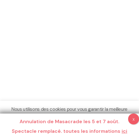
Nous utilisons des cookies pour vous garantir la meilleure
expérience sur notre site.
Annulation de Masacrade les 5 et 7 août.
Espace Pro
Crédits
Mentions légales
Plus d'informations
Spectacle remplacé. toutes les informations
Compris
Ne pas me pister
ici