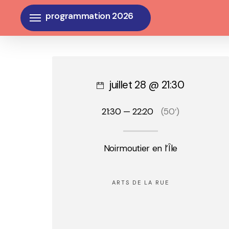
Skip
Menu
to
main
content
juillet 28 @ 21:30
21:30 — 22:20
(50′)
Noirmoutier en l’Île
ARTS DE LA RUE