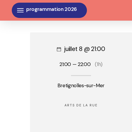
Skip
Menu
to
main
content
juillet 8 @ 21:00
21:00 — 22:00
(1h)
Bretignolles-sur-Mer
ARTS DE LA RUE