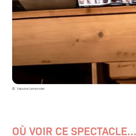
© Yassine Lemonnier
OÙ VOIR CE SPECTACLE..