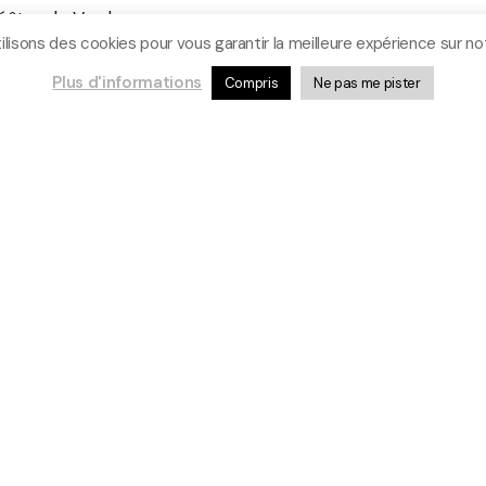
éâtre de Verdure
ilisons des cookies pour vous garantir la meilleure expérience sur not
Plus d'informations
Compris
Ne pas me pister
evin-les-Pins
rc du Pointeau