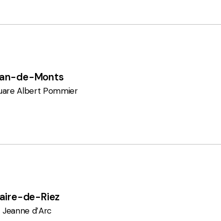
ean-de-Monts
uare Albert Pommier
laire-de-Riez
t Jeanne d’Arc