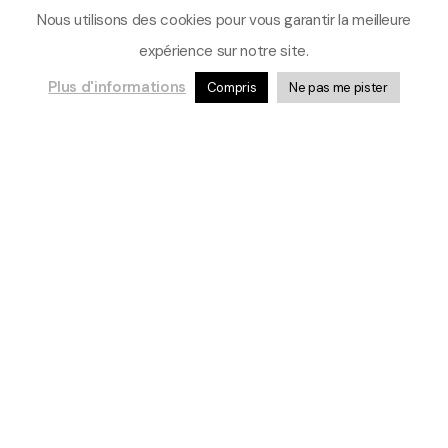
Nous utilisons des cookies pour vous garantir la meilleure
expérience sur notre site.
Plus d'informations
Compris
Ne pas me pister
DESCRIPTION
Et si toute l’histoire d’Hernani tenait en
50 minutes ? Deux chargés de