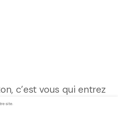
ton, c’est vous qui entrez
re site.
et de leur voix, les