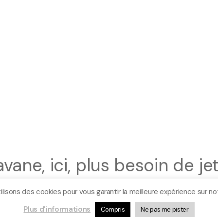
vane, ici, plus besoin de je
ilisons des cookies pour vous garantir la meilleure expérience sur not
lement de leurs instruments 
Plus d'informations
Compris
Ne pas me pister