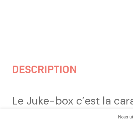
DESCRIPTION
Le Juke-box c’est la cara
dans la boite !
Nous ut
À l’intérieur, munis simp