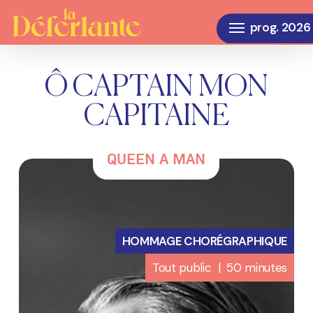
Skip
Menu
to
main
content
Ô CAPTAIN MON
CAPITAINE
QUEEN A MAN
HOMMAGE CHORÉGRAPHIQUE
Tout public | 50 minutes