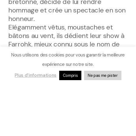
bretonne, décide de lui rendre
hommage et crée un spectacle en son
honneur.
Elégamment vêtus, moustaches et
bâtons au vent, ils dédient leur show à
Farrohk, mieux connu sous le nom de
Freddie Mercury, chanteur et leader
Nous utilisons des cookies pour vous garantir la meilleure
charismatique du non moins mythique
expérience sur notre site.
groupe de rock « Queen ». Un
Plus d'informations
Compris
Ne pas me pister
hommage par des fans pas tout
jeunes… mais pas si vieux !
CO-PRODUCTIONS : L’INTERVALLE – SCÈNE DE
TERRITOIRE POUR LA DANSE À NOYAL SUR
VILAINE (35, L’ENTRACTE – SCÈNE
CONVENTIONNÉE D’INTÉRÊT NATIONAL – ART EN
TERRITOIRE À SABLÉ SUR SARTHE (72), PICNIC